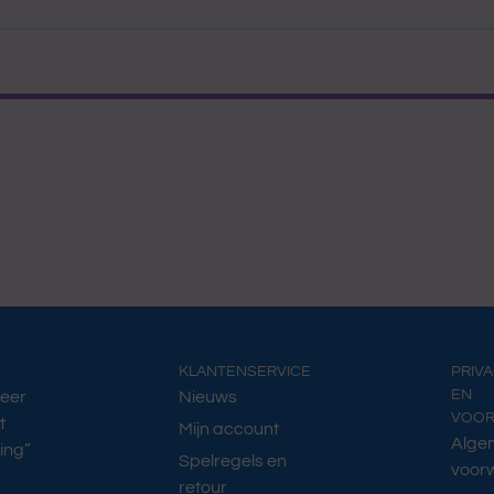
KLANTENSERVICE
PRIV
EN
Meer
Nieuws
VOO
t
Mijn account
Alge
ing”
Spelregels en
voor
retour