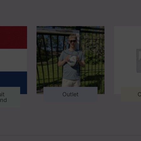
it
Outlet
O
and