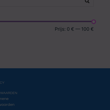
Prijs:
0 €
—
100 €
ACY
RWAARDEN
mene
waarden