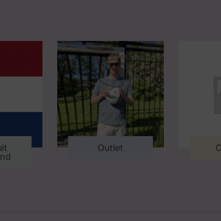
it
Outlet
O
and