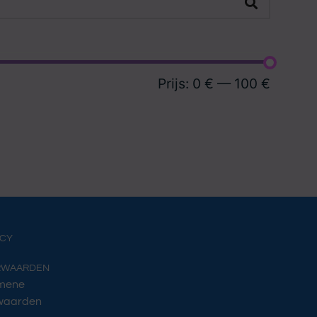
Prijs:
0 €
—
100 €
ACY
RWAARDEN
mene
waarden