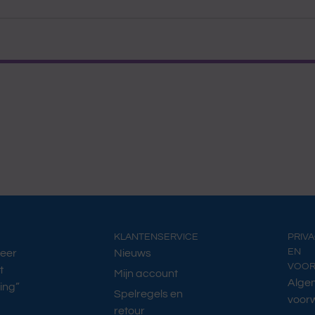
KLANTENSERVICE
PRIV
EN
Meer
Nieuws
VOO
t
Mijn account
Alge
ing”
Spelregels en
voor
retour