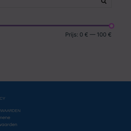
Prijs:
0 €
—
100 €
ACY
RWAARDEN
mene
waarden