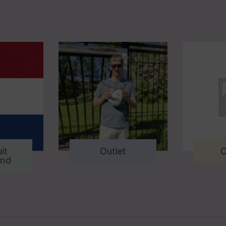
it
Outlet
O
and