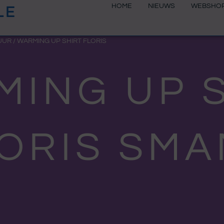
HOME
NIEUWS
WEBSHO
LE
UUR
/ WARMING UP SHIRT FLORIS
ING UP 
ORIS SM