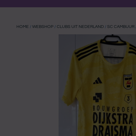
HOME
/
WEBSHOP
/
CLUBS UIT NEDERLAND
/
SC CAMBUUR