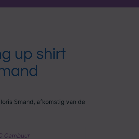
 up shirt
 Smand
Floris Smand, afkomstig van de
C Cambuur