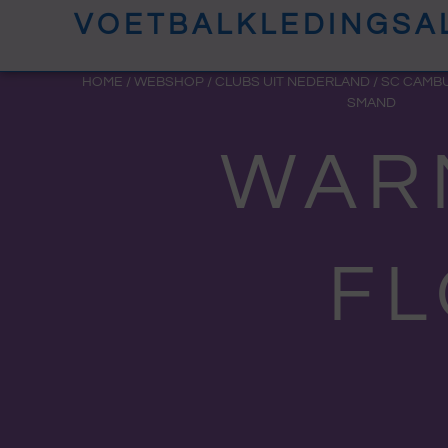
Ga
VOETBALKLEDINGSA
naar
de
HOME
/
WEBSHOP
/
CLUBS UIT NEDERLAND
/
SC CAMB
SMAND
inhoud
WARM
FL