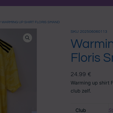
/ WARMING UP SHIRT FLORIS SMAND
SKU: 202506060113
Warming
Floris
24.99
€
Warming up shirt 
club zelf.
Club
S