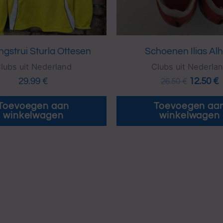
ingstrui Sturla Ottesen
Schoenen Ilias Alh
lubs uit Nederland
Clubs uit Nederla
29.99
€
12.50
€
26.50
€
Toevoegen aan
Toevoegen aa
winkelwagen
winkelwagen