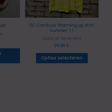
kan
gekozen
worden
SC Cambuur Warming up shirt
aft
op
nummer 11
nd
de
Clubs uit Nederland
productpagina
24.99
€
n
Opties selecteren