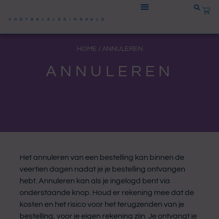
Ga
WIN
naar
VOETBALKLEDINGSALE
de
inhoud
HOME
/ ANNULEREN
ANNULEREN
Het annuleren van een bestelling kan binnen de
veertien dagen nadat je je bestelling ontvangen
hebt. Annuleren kan als je ingelogd bent via
onderstaande knop. Houd er rekening mee dat de
kosten en het risico voor het terugzenden van je
bestelling, voor je eigen rekening zijn. Je ontvangt je