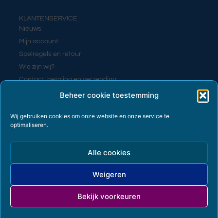
KLANTENSERVICE
Nieuws
Mijn account
Spelregels en retour
Wie zijn wij?
Contact, betaling en verzending
Contact
Beheer cookie toestemming
Wij gebruiken cookies om onze website en onze service te
optimaliseren.
PRIVACY EN VOORWAARDEN
Algemene voorwaarden
Alle cookies
Cookiebeleid (EU)
Privacyverklaring
Weigeren
Terms and Conditions
Bekijk voorkeuren