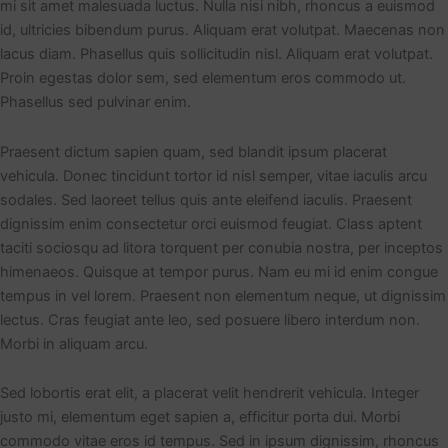
mi sit amet malesuada luctus. Nulla nisi nibh, rhoncus a euismod
id, ultricies bibendum purus. Aliquam erat volutpat. Maecenas non
lacus diam. Phasellus quis sollicitudin nisl. Aliquam erat volutpat.
Proin egestas dolor sem, sed elementum eros commodo ut.
Phasellus sed pulvinar enim.
Praesent dictum sapien quam, sed blandit ipsum placerat
vehicula. Donec tincidunt tortor id nisl semper, vitae iaculis arcu
sodales. Sed laoreet tellus quis ante eleifend iaculis. Praesent
dignissim enim consectetur orci euismod feugiat. Class aptent
taciti sociosqu ad litora torquent per conubia nostra, per inceptos
himenaeos. Quisque at tempor purus. Nam eu mi id enim congue
tempus in vel lorem. Praesent non elementum neque, ut dignissim
lectus. Cras feugiat ante leo, sed posuere libero interdum non.
Morbi in aliquam arcu.
Sed lobortis erat elit, a placerat velit hendrerit vehicula. Integer
justo mi, elementum eget sapien a, efficitur porta dui. Morbi
commodo vitae eros id tempus. Sed in ipsum dignissim, rhoncus