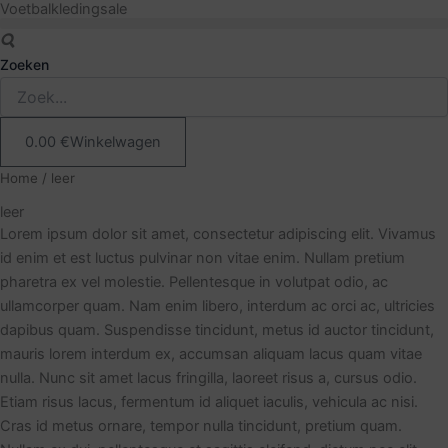
Voetbalkledingsale
Ga
naar
de
Zoeken
inhoud
0.00
€
Winkelwagen
Home
/ leer
leer
Lorem ipsum dolor sit amet, consectetur adipiscing elit. Vivamus
id enim et est luctus pulvinar non vitae enim. Nullam pretium
pharetra ex vel molestie. Pellentesque in volutpat odio, ac
ullamcorper quam. Nam enim libero, interdum ac orci ac, ultricies
dapibus quam. Suspendisse tincidunt, metus id auctor tincidunt,
mauris lorem interdum ex, accumsan aliquam lacus quam vitae
nulla. Nunc sit amet lacus fringilla, laoreet risus a, cursus odio.
Etiam risus lacus, fermentum id aliquet iaculis, vehicula ac nisi.
Cras id metus ornare, tempor nulla tincidunt, pretium quam.