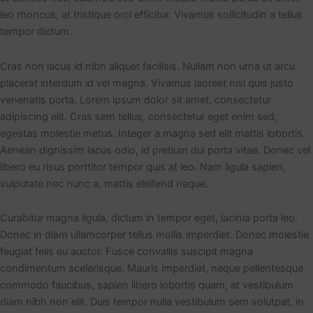
leo rhoncus, at tristique orci efficitur. Vivamus sollicitudin a tellus
tempor dictum.
Cras non lacus id nibh aliquet facilisis. Nullam non urna ut arcu
placerat interdum id vel magna. Vivamus laoreet nisl quis justo
venenatis porta. Lorem ipsum dolor sit amet, consectetur
adipiscing elit. Cras sem tellus, consectetur eget enim sed,
egestas molestie metus. Integer a magna sed elit mattis lobortis.
Aenean dignissim lacus odio, id pretium dui porta vitae. Donec vel
libero eu risus porttitor tempor quis at leo. Nam ligula sapien,
vulputate nec nunc a, mattis eleifend neque.
Curabitur magna ligula, dictum in tempor eget, lacinia porta leo.
Donec in diam ullamcorper tellus mollis imperdiet. Donec molestie
feugiat felis eu auctor. Fusce convallis suscipit magna
condimentum scelerisque. Mauris imperdiet, neque pellentesque
commodo faucibus, sapien libero lobortis quam, at vestibulum
diam nibh non elit. Duis tempor nulla vestibulum sem volutpat, in