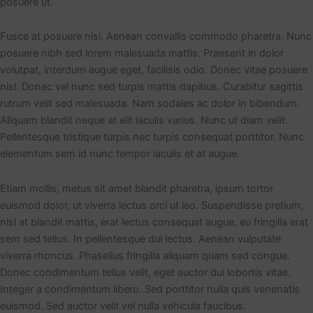
posuere ut.
Fusce at posuere nisi. Aenean convallis commodo pharetra. Nunc
posuere nibh sed lorem malesuada mattis. Praesent in dolor
volutpat, interdum augue eget, facilisis odio. Donec vitae posuere
nisl. Donec vel nunc sed turpis mattis dapibus. Curabitur sagittis
rutrum velit sed malesuada. Nam sodales ac dolor in bibendum.
Aliquam blandit neque at elit iaculis varius. Nunc ut diam velit.
Pellentesque tristique turpis nec turpis consequat porttitor. Nunc
elementum sem id nunc tempor iaculis et at augue.
Etiam mollis, metus sit amet blandit pharetra, ipsum tortor
euismod dolor, ut viverra lectus orci ut leo. Suspendisse pretium,
nisl at blandit mattis, erat lectus consequat augue, eu fringilla erat
sem sed tellus. In pellentesque dui lectus. Aenean vulputate
viverra rhoncus. Phasellus fringilla aliquam quam sed congue.
Donec condimentum tellus velit, eget auctor dui lobortis vitae.
Integer a condimentum libero. Sed porttitor nulla quis venenatis
euismod. Sed auctor velit vel nulla vehicula faucibus.