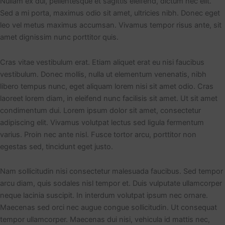
Nullam ex dui, pellentesque et sagittis eleifend, dictum nec elit.
Sed a mi porta, maximus odio sit amet, ultricies nibh. Donec eget
leo vel metus maximus accumsan. Vivamus tempor risus ante, sit
amet dignissim nunc porttitor quis.
Cras vitae vestibulum erat. Etiam aliquet erat eu nisi faucibus
vestibulum. Donec mollis, nulla ut elementum venenatis, nibh
libero tempus nunc, eget aliquam lorem nisi sit amet odio. Cras
laoreet lorem diam, in eleifend nunc facilisis sit amet. Ut sit amet
condimentum dui. Lorem ipsum dolor sit amet, consectetur
adipiscing elit. Vivamus volutpat lectus sed ligula fermentum
varius. Proin nec ante nisl. Fusce tortor arcu, porttitor non
egestas sed, tincidunt eget justo.
Nam sollicitudin nisi consectetur malesuada faucibus. Sed tempor
arcu diam, quis sodales nisl tempor et. Duis vulputate ullamcorper
neque lacinia suscipit. In interdum volutpat ipsum nec ornare.
Maecenas sed orci nec augue congue sollicitudin. Ut consequat
tempor ullamcorper. Maecenas dui nisi, vehicula id mattis nec,