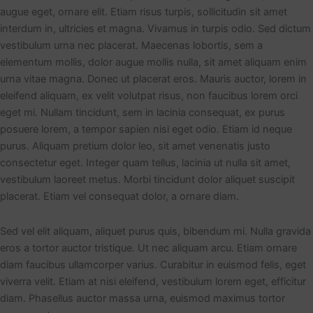
augue eget, ornare elit. Etiam risus turpis, sollicitudin sit amet
interdum in, ultricies et magna. Vivamus in turpis odio. Sed dictum
vestibulum urna nec placerat. Maecenas lobortis, sem a
elementum mollis, dolor augue mollis nulla, sit amet aliquam enim
urna vitae magna. Donec ut placerat eros. Mauris auctor, lorem in
eleifend aliquam, ex velit volutpat risus, non faucibus lorem orci
eget mi. Nullam tincidunt, sem in lacinia consequat, ex purus
posuere lorem, a tempor sapien nisi eget odio. Etiam id neque
purus. Aliquam pretium dolor leo, sit amet venenatis justo
consectetur eget. Integer quam tellus, lacinia ut nulla sit amet,
vestibulum laoreet metus. Morbi tincidunt dolor aliquet suscipit
placerat. Etiam vel consequat dolor, a ornare diam.
Sed vel elit aliquam, aliquet purus quis, bibendum mi. Nulla gravida
eros a tortor auctor tristique. Ut nec aliquam arcu. Etiam ornare
diam faucibus ullamcorper varius. Curabitur in euismod felis, eget
viverra velit. Etiam at nisi eleifend, vestibulum lorem eget, efficitur
diam. Phasellus auctor massa urna, euismod maximus tortor