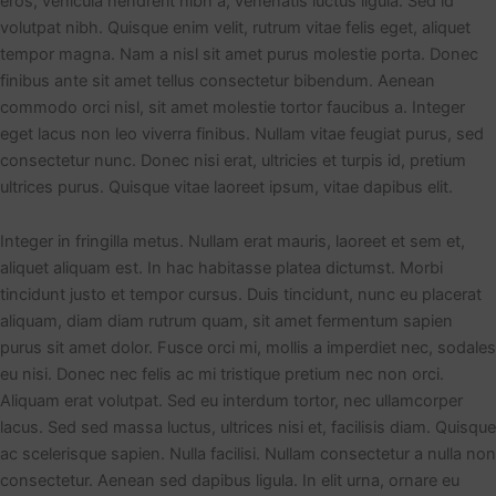
eros, vehicula hendrerit nibh a, venenatis luctus ligula. Sed id
volutpat nibh. Quisque enim velit, rutrum vitae felis eget, aliquet
tempor magna. Nam a nisl sit amet purus molestie porta. Donec
finibus ante sit amet tellus consectetur bibendum. Aenean
commodo orci nisl, sit amet molestie tortor faucibus a. Integer
eget lacus non leo viverra finibus. Nullam vitae feugiat purus, sed
consectetur nunc. Donec nisi erat, ultricies et turpis id, pretium
ultrices purus. Quisque vitae laoreet ipsum, vitae dapibus elit.
Integer in fringilla metus. Nullam erat mauris, laoreet et sem et,
aliquet aliquam est. In hac habitasse platea dictumst. Morbi
tincidunt justo et tempor cursus. Duis tincidunt, nunc eu placerat
aliquam, diam diam rutrum quam, sit amet fermentum sapien
purus sit amet dolor. Fusce orci mi, mollis a imperdiet nec, sodales
eu nisi. Donec nec felis ac mi tristique pretium nec non orci.
Aliquam erat volutpat. Sed eu interdum tortor, nec ullamcorper
lacus. Sed sed massa luctus, ultrices nisi et, facilisis diam. Quisque
ac scelerisque sapien. Nulla facilisi. Nullam consectetur a nulla non
consectetur. Aenean sed dapibus ligula. In elit urna, ornare eu