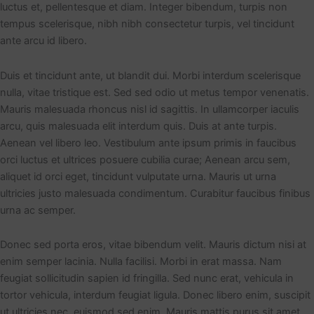
luctus et, pellentesque et diam. Integer bibendum, turpis non
tempus scelerisque, nibh nibh consectetur turpis, vel tincidunt
ante arcu id libero.
Duis et tincidunt ante, ut blandit dui. Morbi interdum scelerisque
nulla, vitae tristique est. Sed sed odio ut metus tempor venenatis.
Mauris malesuada rhoncus nisl id sagittis. In ullamcorper iaculis
arcu, quis malesuada elit interdum quis. Duis at ante turpis.
Aenean vel libero leo. Vestibulum ante ipsum primis in faucibus
orci luctus et ultrices posuere cubilia curae; Aenean arcu sem,
aliquet id orci eget, tincidunt vulputate urna. Mauris ut urna
ultricies justo malesuada condimentum. Curabitur faucibus finibus
urna ac semper.
Donec sed porta eros, vitae bibendum velit. Mauris dictum nisi at
enim semper lacinia. Nulla facilisi. Morbi in erat massa. Nam
feugiat sollicitudin sapien id fringilla. Sed nunc erat, vehicula in
tortor vehicula, interdum feugiat ligula. Donec libero enim, suscipit
ut ultricies nec, euismod sed enim. Mauris mattis purus sit amet