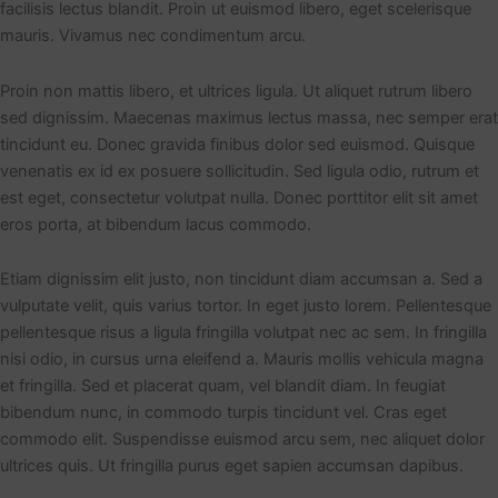
facilisis lectus blandit. Proin ut euismod libero, eget scelerisque
mauris. Vivamus nec condimentum arcu.
Proin non mattis libero, et ultrices ligula. Ut aliquet rutrum libero
sed dignissim. Maecenas maximus lectus massa, nec semper erat
tincidunt eu. Donec gravida finibus dolor sed euismod. Quisque
venenatis ex id ex posuere sollicitudin. Sed ligula odio, rutrum et
est eget, consectetur volutpat nulla. Donec porttitor elit sit amet
eros porta, at bibendum lacus commodo.
Etiam dignissim elit justo, non tincidunt diam accumsan a. Sed a
vulputate velit, quis varius tortor. In eget justo lorem. Pellentesque
pellentesque risus a ligula fringilla volutpat nec ac sem. In fringilla
nisi odio, in cursus urna eleifend a. Mauris mollis vehicula magna
et fringilla. Sed et placerat quam, vel blandit diam. In feugiat
bibendum nunc, in commodo turpis tincidunt vel. Cras eget
commodo elit. Suspendisse euismod arcu sem, nec aliquet dolor
ultrices quis. Ut fringilla purus eget sapien accumsan dapibus.