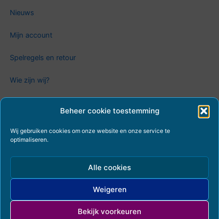
Nieuws
Mijn account
Spelregels en retour
Wie zijn wij?
Contact, betaling en verzending
Beheer cookie toestemming
Contact
Wij gebruiken cookies om onze website en onze service te
optimaliseren.
Privacy en voorwaarden
Algemene voorwaarden
Alle cookies
Cookiebeleid (EU)
Weigeren
Privacyverklaring
Bekijk voorkeuren