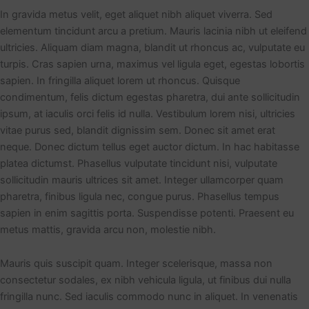
In gravida metus velit, eget aliquet nibh aliquet viverra. Sed
elementum tincidunt arcu a pretium. Mauris lacinia nibh ut eleifend
ultricies. Aliquam diam magna, blandit ut rhoncus ac, vulputate eu
turpis. Cras sapien urna, maximus vel ligula eget, egestas lobortis
sapien. In fringilla aliquet lorem ut rhoncus. Quisque
condimentum, felis dictum egestas pharetra, dui ante sollicitudin
ipsum, at iaculis orci felis id nulla. Vestibulum lorem nisi, ultricies
vitae purus sed, blandit dignissim sem. Donec sit amet erat
neque. Donec dictum tellus eget auctor dictum. In hac habitasse
platea dictumst. Phasellus vulputate tincidunt nisi, vulputate
sollicitudin mauris ultrices sit amet. Integer ullamcorper quam
pharetra, finibus ligula nec, congue purus. Phasellus tempus
sapien in enim sagittis porta. Suspendisse potenti. Praesent eu
metus mattis, gravida arcu non, molestie nibh.
Mauris quis suscipit quam. Integer scelerisque, massa non
consectetur sodales, ex nibh vehicula ligula, ut finibus dui nulla
fringilla nunc. Sed iaculis commodo nunc in aliquet. In venenatis