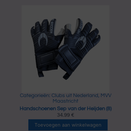
PAGINA
PAGINA
Categorieën:
Clubs uit Nederland
,
MVV
Maastricht
Handschoenen Sep van der Heijden (8)
34.99
€
H
Toevoegen aan winkelwagen
a