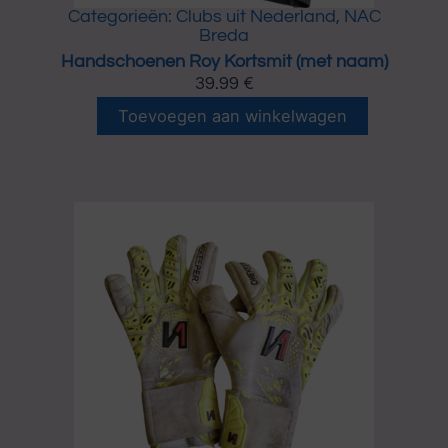
m
Categorieën:
Clubs uit Nederland
,
NAC
e
Breda
r
Handschoenen Roy Kortsmit (met naam)
a
39.99
€
a
H
n
Toevoegen aan winkelwagen
a
t
n
a
d
l
s
c
h
o
e
n
e
n
R
o
y
K
o
r