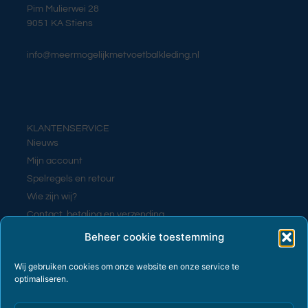
Pim Mulierwei 28
9051 KA Stiens
info@meermogelijkmetvoetbalkleding.nl
KLANTENSERVICE
Nieuws
Mijn account
Spelregels en retour
Wie zijn wij?
Contact, betaling en verzending
Contact
Beheer cookie toestemming
Wij gebruiken cookies om onze website en onze service te
optimaliseren.
PRIVACY EN VOORWAARDEN
Algemene voorwaarden