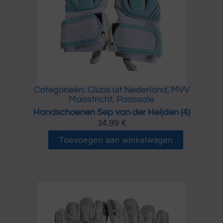
n
S
t
e
a
p
l
v
a
n
d
e
r
Categorieën:
Clubs uit Nederland
,
MVV
H
Maastricht
,
Paassale
e
Handschoenen Sep van der Heijden (4)
i
34.99
€
j
H
d
Toevoegen aan winkelwagen
a
e
n
n
d
(
s
5
c
)
h
a
o
a
e
n