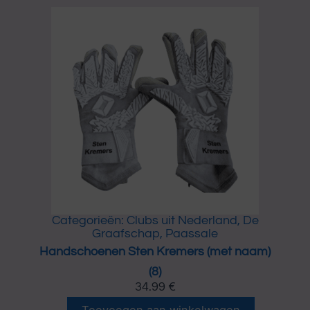
3
c
)
h
a
o
a
e
n
n
t
e
a
n
l
N
o
r
d
i
n
B
a
k
Categorieën:
Clubs uit Nederland
,
De
k
Graafschap
,
Paassale
e
Handschoenen Sten Kremers (met naam)
r
(8)
(
m
34.99
€
e
H
Toevoegen aan winkelwagen