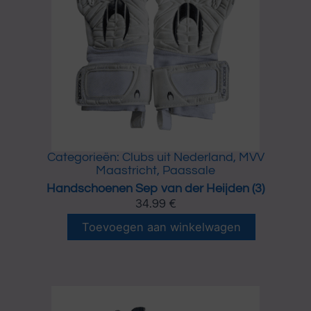
n
t
e
a
n
l
S
e
p
v
a
n
d
e
r
Categorieën:
Clubs uit Nederland
,
MVV
H
Maastricht
,
Paassale
e
Handschoenen Sep van der Heijden (3)
i
34.99
€
j
H
d
Toevoegen aan winkelwagen
a
e
n
n
d
(
s
4
c
)
h
a