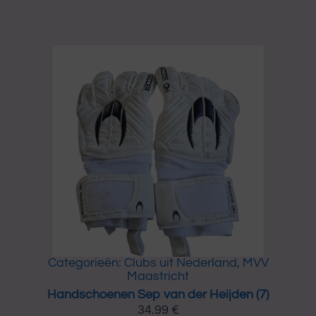
n
d
s
c
h
o
e
n
e
n
S
e
p
v
a
n
d
e
r
Categorieën:
Clubs uit Nederland
,
MVV
H
Maastricht
e
Handschoenen Sep van der Heijden (7)
i
34.99
€