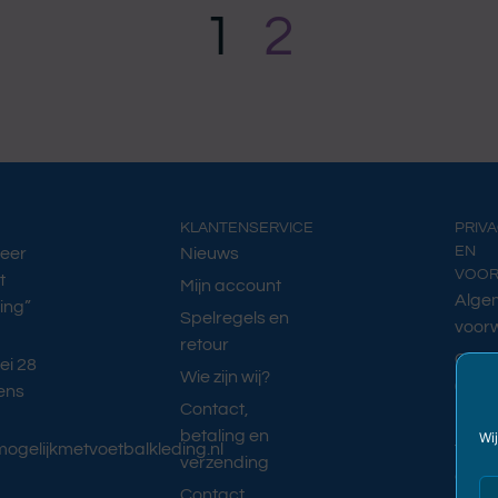
e
1
2
r
j
a
s
P
a
t
r
i
KLANTENSERVICE
PRIV
c
e
EN
Meer
Nieuws
P
VOO
t
Mijn account
f
Alge
ing”
Spelregels en
e
voor
i
retour
Cook
f
ei 28
Wie zijn wij?
f
(EU)
ens
e
Contact,
Priva
r
betaling en
Wi
gelijkmetvoetbalkleding.nl
Term
a
verzending
a
Condi
Contact
n