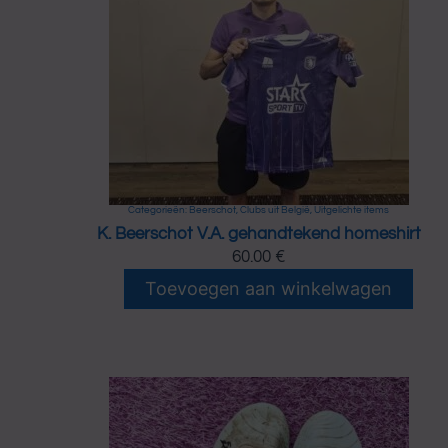
Categorieën:
Beerschot
,
Clubs uit België
,
Uitgelichte items
K. Beerschot V.A. gehandtekend homeshirt
60.00
€
K
Toevoegen aan winkelwagen
.
B
e
e
r
s
c
h