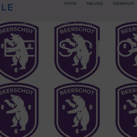
HOME
NIEUWS
WEBSHOP
ALE
HOME
/
WEBSHOP
/
CLUBS UIT BELGIË
/ BEERSCHOT
BEERSCHO