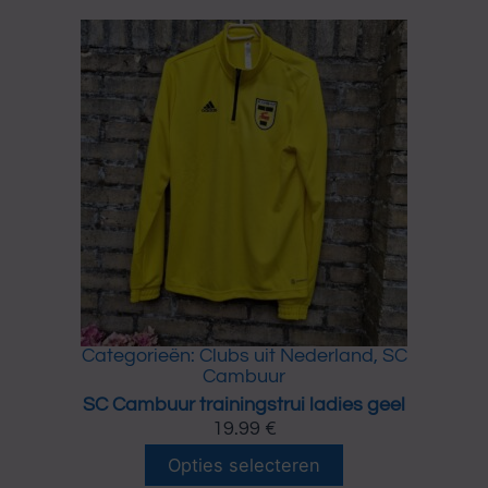
Categorieën:
Clubs uit Nederland
,
SC
Cambuur
SC Cambuur trainingstrui ladies geel
19.99
€
D
Opties selecteren