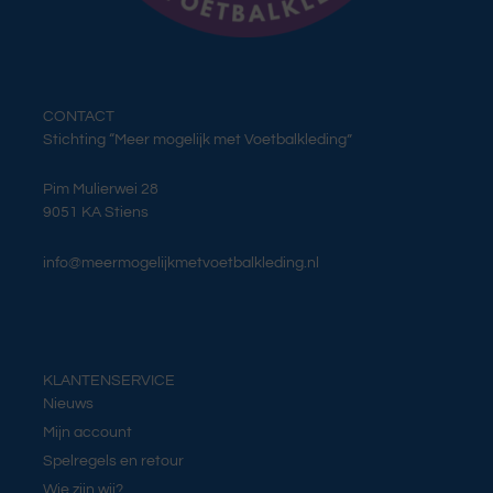
e
r
d
e
CONTACT
Stichting “Meer mogelijk met Voetbalkleding”
r
e
Pim Mulierwei 28
v
9051 KA Stiens
a
info@meermogelijkmetvoetbalkleding.nl
r
i
a
t
KLANTENSERVICE
i
Nieuws
e
Mijn account
Spelregels en retour
s
Wie zijn wij?