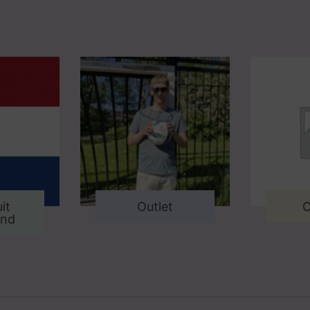
it
Outlet
O
and