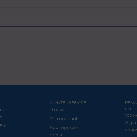
KLANTENSERVICE
PRIV
EN
Meer
Nieuws
VOO
t
Mijn account
Alge
ing”
Spelregels en
voor
retour