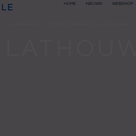
HOME
NIEUWS
WEBSHOP
ALE
HOME
/
WEBSHOP
/ PRODUCTEN GETAGGED “BILL LATHOUWERS”
L LATHOU