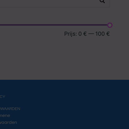
Prijs:
0 €
—
100 €
ACY
RWAARDEN
mene
waarden