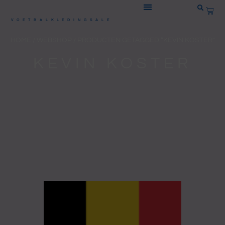
Ga
WIN
naar
VOETBALKLEDINGSALE
de
HOME
/
WEBSHOP
/ PRODUCTEN GETAGGED “KEVIN KOSTER”
inhoud
KEVIN KOSTER