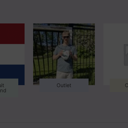
it
Outlet
O
and