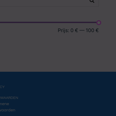
Prijs:
0 €
—
100 €
ACY
RWAARDEN
mene
waarden