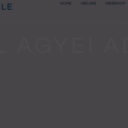
HOME
NIEUWS
WEBSHOP
ALE
OME
/
WEBSHOP
/ PRODUCTEN GETAGGED “MAGDIEL AGYEI ADOMA
L AGYEI 