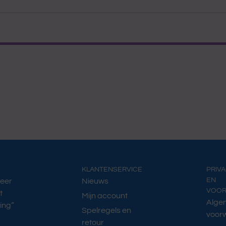
KLANTENSERVICE
PRIV
EN
Meer
Nieuws
VOO
t
Mijn account
Alge
ing”
Spelregels en
voor
retour