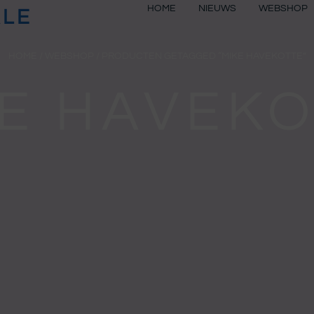
HOME
NIEUWS
WEBSHOP
ALE
HOME
/
WEBSHOP
/ PRODUCTEN GETAGGED “MIKE HAVEKOTTE”
E HAVEK