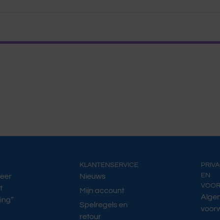
KLANTENSERVICE
PRIV
EN
Meer
Nieuws
VOO
t
Mijn account
Alge
ing”
Spelregels en
voor
retour