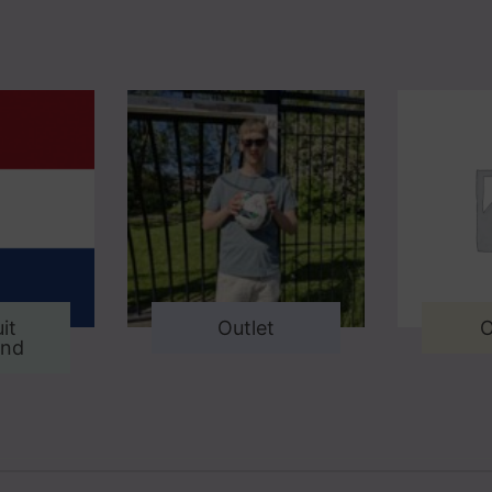
it
Outlet
O
and