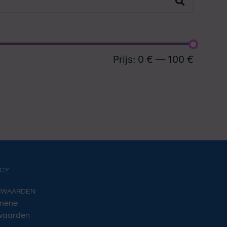
Prijs:
0 €
—
100 €
ACY
RWAARDEN
mene
waarden