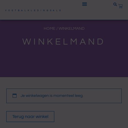
Ga naar de inhoud
WIN
VOETBALKLEDINGSALE
HOME
/ WINKELMAND
WINKELMAND
Je winkelwagen is momenteel leeg.
Terug naar winkel