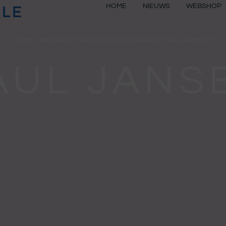
HOME
NIEUWS
WEBSHOP
ALE
HOME
/
WEBSHOP
/ PRODUCTEN GETAGGED “PAUL JANSEN”
AUL JANS