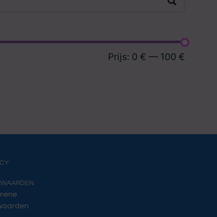
Prijs:
0 €
—
100 €
ACY
RWAARDEN
mene
waarden