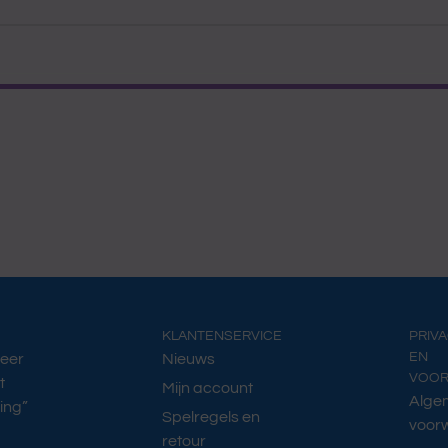
KLANTENSERVICE
PRIV
EN
Meer
Nieuws
VOO
t
Mijn account
Alge
ing”
Spelregels en
voor
retour