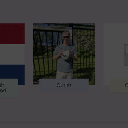
it
Outlet
O
and