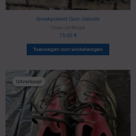
Broekpakket Gian Gelade
Clubs uit België
15.00
€
Toevoegen aan winkelwagen
Oorspronkelijke
Huidige
prijs
prijs
Uitverkoop!
Uitverkoop!
was:
is:
39.99 €.
25.00 €.