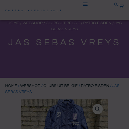
Ga
WIN
naar
VOETBALKLEDINGSALE
de
HOME
/
WEBSHOP
/
CLUBS UIT BELGIË
/
PATRO EISDEN
/ JAS
inhoud
SEBAS VREYS
JAS SEBAS VREYS
HOME
/
WEBSHOP
/
CLUBS UIT BELGIË
/
PATRO EISDEN
/ JAS
SEBAS VREYS