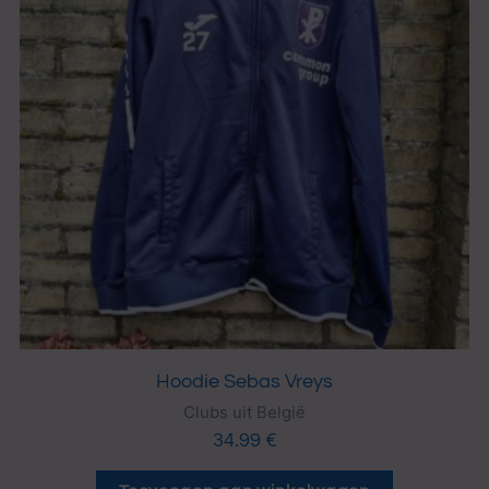
Hoodie Sebas Vreys
Clubs uit België
34.99
€