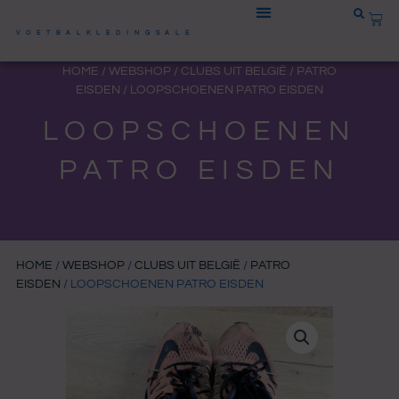
Ga
WIN
naar
VOETBALKLEDINGSALE
de
HOME
/
WEBSHOP
/
CLUBS UIT BELGIË
/
PATRO
inhoud
EISDEN
/ LOOPSCHOENEN PATRO EISDEN
LOOPSCHOENEN
PATRO EISDEN
HOME
/
WEBSHOP
/
CLUBS UIT BELGIË
/
PATRO
EISDEN
/ LOOPSCHOENEN PATRO EISDEN