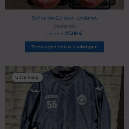
Schoenen Edisson Jordanov
Beerschot
39.99
€
25.00
€
Toevoegen aan winkelwagen
Oorspronkelijke
Huidige
prijs
prijs
Uitverkoop!
Uitverkoop!
was:
is:
15.00 €.
10.00 €.