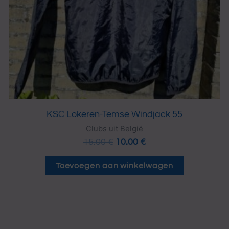
KSC Lokeren-Temse Windjack 55
Clubs uit België
15.00
€
10.00
€
Toevoegen aan winkelwagen