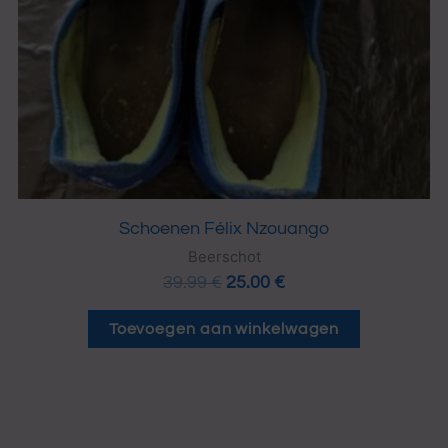
Schoenen Félix Nzouango
Beerschot
39.99
€
25.00
€
Toevoegen aan winkelwagen