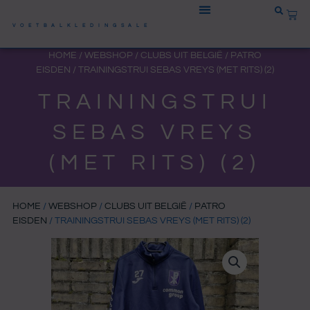
Ga
WIN
naar
VOETBALKLEDINGSALE
de
HOME
/
WEBSHOP
/
CLUBS UIT BELGIË
/
PATRO
inhoud
EISDEN
/ TRAININGSTRUI SEBAS VREYS (MET RITS) (2)
TRAININGSTRUI
SEBAS VREYS
(MET RITS) (2)
HOME
/
WEBSHOP
/
CLUBS UIT BELGIË
/
PATRO
EISDEN
/ TRAININGSTRUI SEBAS VREYS (MET RITS) (2)