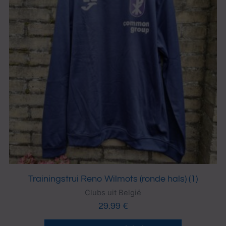
Trainingstrui Reno Wilmots (ronde hals) (1)
Clubs uit België
29.99
€