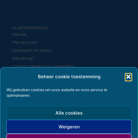
KLANTENSERVICE
Nieuws
Mijn account
Spelregels en retour
Wie zijn wij?
Contact, betaling en verzending
Contact
Beheer cookie toestemming
Wij gebruiken cookies om onze website en onze service te
optimaliseren.
PRIVACY EN VOORWAARDEN
Algemene voorwaarden
Alle cookies
Cookiebeleid (EU)
Privacyverklaring
Weigeren
Terms and Conditions