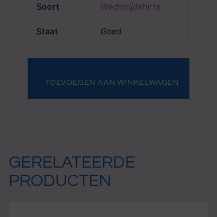
Soort
Wedstrijdshirts
Staat
Goed
Almere
City
FC
TOEVOEGEN AAN WINKELWAGEN
bekershirt
wit
(nummer
20)
aantal
GERELATEERDE
PRODUCTEN