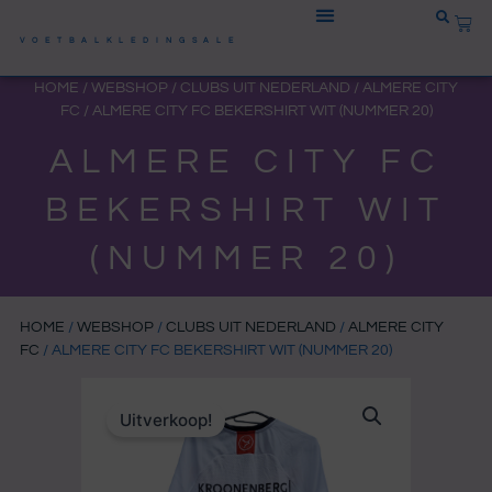
Ga
WIN
naar
VOETBALKLEDINGSALE
de
HOME
/
WEBSHOP
/
CLUBS UIT NEDERLAND
/
ALMERE CITY
inhoud
FC
/ ALMERE CITY FC BEKERSHIRT WIT (NUMMER 20)
ALMERE CITY FC
BEKERSHIRT WIT
(NUMMER 20)
HOME
/
WEBSHOP
/
CLUBS UIT NEDERLAND
/
ALMERE CITY
FC
/ ALMERE CITY FC BEKERSHIRT WIT (NUMMER 20)
Uitverkoop!