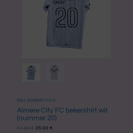
SKU: 202604011413
Almere City FC bekershirt wit
(nummer 20)
OORSPRONKELIJKE
HUIDIGE
54.99
€
25.00
€
PRIJS
PRIJS