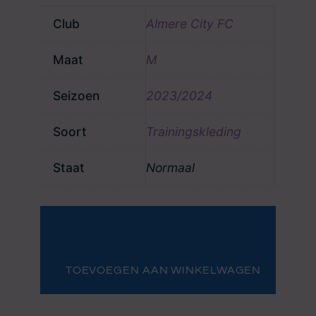
Club
Almere City FC
Maat
M
Seizoen
2023/2024
Soort
Trainingskleding
Staat
Normaal
Almere
City
FC
trainingstrui
nummer
TOEVOEGEN AAN WINKELWAGEN
4
aantal