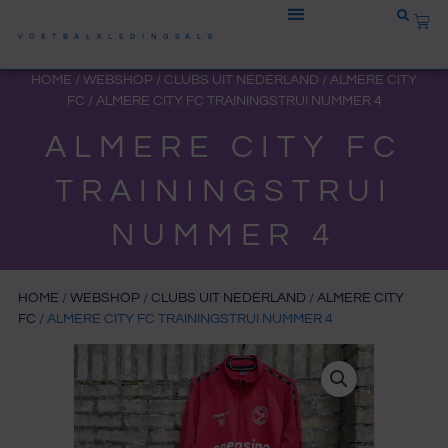
Ga
WIN
naar
VOETBALKLEDINGSALE
de
HOME
/
WEBSHOP
/
CLUBS UIT NEDERLAND
/
ALMERE CITY
inhoud
FC
/ ALMERE CITY FC TRAININGSTRUI NUMMER 4
ALMERE CITY FC
TRAININGSTRUI
NUMMER 4
HOME
/
WEBSHOP
/
CLUBS UIT NEDERLAND
/
ALMERE CITY
FC
/ ALMERE CITY FC TRAININGSTRUI NUMMER 4