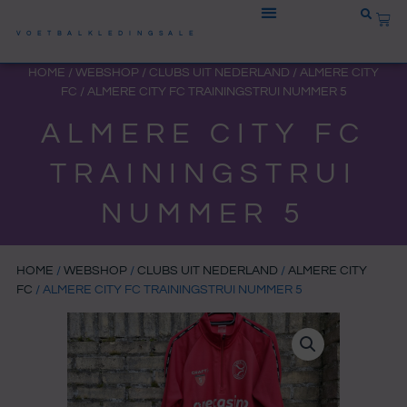
Ga
WIN
naar
VOETBALKLEDINGSALE
de
HOME
/
WEBSHOP
/
CLUBS UIT NEDERLAND
/
ALMERE CITY
inhoud
FC
/ ALMERE CITY FC TRAININGSTRUI NUMMER 5
ALMERE CITY FC
TRAININGSTRUI
NUMMER 5
HOME
/
WEBSHOP
/
CLUBS UIT NEDERLAND
/
ALMERE CITY
FC
/ ALMERE CITY FC TRAININGSTRUI NUMMER 5