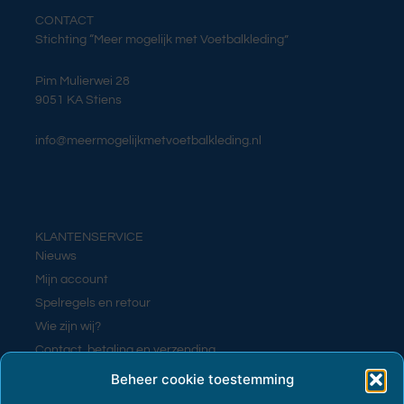
CONTACT
Stichting “Meer mogelijk met Voetbalkleding”
Pim Mulierwei 28
9051 KA Stiens
info@meermogelijkmetvoetbalkleding.nl
KLANTENSERVICE
Nieuws
Mijn account
Spelregels en retour
Wie zijn wij?
Contact, betaling en verzending
Contact
Beheer cookie toestemming