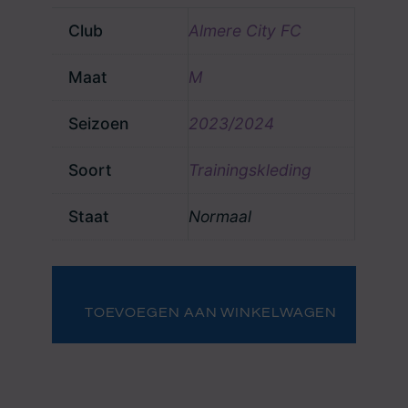
Club
Almere City FC
Maat
M
Seizoen
2023/2024
Soort
Trainingskleding
Staat
Normaal
Almere
City
FC
TOEVOEGEN AAN WINKELWAGEN
trainingstrui
nummer
5
aantal