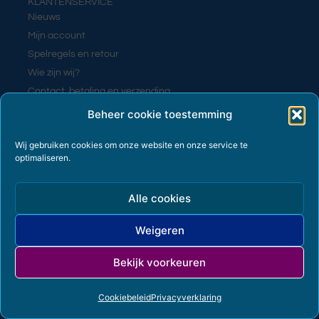
KLANTENSERVICE
Nieuws
Mijn account
Spelregels en retour
Wie zijn wij?
Contact, betaling en verzending
Contact
Beheer cookie toestemming
Wij gebruiken cookies om onze website en onze service te
optimaliseren.
PRIVACY EN VOORWAARDEN
Algemene voorwaarden
Alle cookies
Cookiebeleid (EU)
Privacyverklaring
Weigeren
Terms and Conditions
Bekijk voorkeuren
© 2026 Meer mogelijk met Voetbalkleding
Cookiebeleid
Privacyverklaring