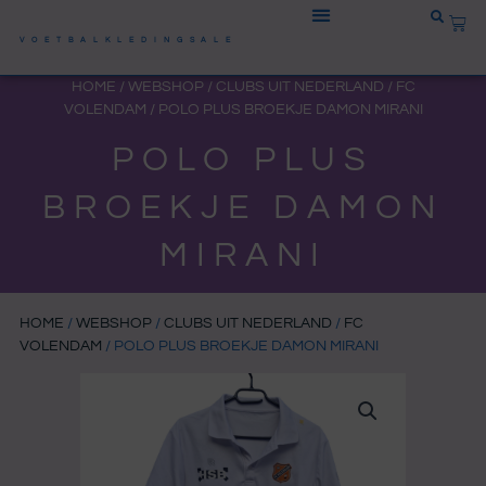
Ga
WIN
naar
VOETBALKLEDINGSALE
de
HOME
/
WEBSHOP
/
CLUBS UIT NEDERLAND
/
FC
inhoud
VOLENDAM
/ POLO PLUS BROEKJE DAMON MIRANI
POLO PLUS
BROEKJE DAMON
MIRANI
HOME
/
WEBSHOP
/
CLUBS UIT NEDERLAND
/
FC
VOLENDAM
/ POLO PLUS BROEKJE DAMON MIRANI