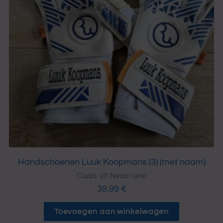
Handschoenen Luuk Koopmans (3) (met naam)
Clubs uit Nederland
39.99
€
Toevoegen aan winkelwagen