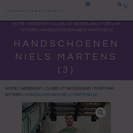
Ga
WIN
naar
VOETBALKLEDINGSALE
de
HOME
/
WEBSHOP
/
CLUBS UIT NEDERLAND
/
FORTUNA
inhoud
SITTARD
/ HANDSCHOENEN NIELS MARTENS (3)
HANDSCHOENEN
NIELS MARTENS
(3)
HOME
/
WEBSHOP
/
CLUBS UIT NEDERLAND
/
FORTUNA
SITTARD
/ HANDSCHOENEN NIELS MARTENS (3)