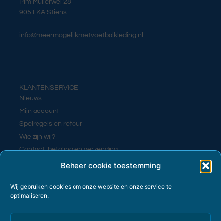
Pim Mulierwei 28
9051 KA Stiens
info@meermogelijkmetvoetbalkleding.nl
KLANTENSERVICE
Nieuws
Mijn account
Spelregels en retour
Wie zijn wij?
Contact, betaling en verzending
Contact
Beheer cookie toestemming
Wij gebruiken cookies om onze website en onze service te
optimaliseren.
PRIVACY EN VOORWAARDEN
Algemene voorwaarden