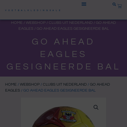
Ga
WIN
naar
VOETBALKLEDINGSALE
de
HOME
/
WEBSHOP
/
CLUBS UIT NEDERLAND
/
GO AHEAD
inhoud
EAGLES
/ GO AHEAD EAGLES GESIGNEERDE BAL
GO AHEAD
EAGLES
GESIGNEERDE BAL
HOME
/
WEBSHOP
/
CLUBS UIT NEDERLAND
/
GO AHEAD
EAGLES
/ GO AHEAD EAGLES GESIGNEERDE BAL