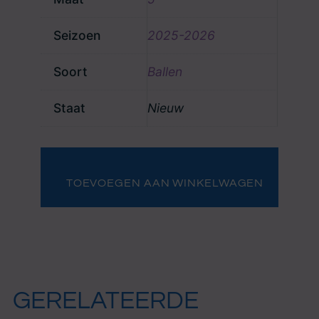
Seizoen
2025-2026
Soort
Ballen
Staat
Nieuw
Go
Ahead
Eagles
TOEVOEGEN AAN WINKELWAGEN
gesigneerde
bal
aantal
GERELATEERDE