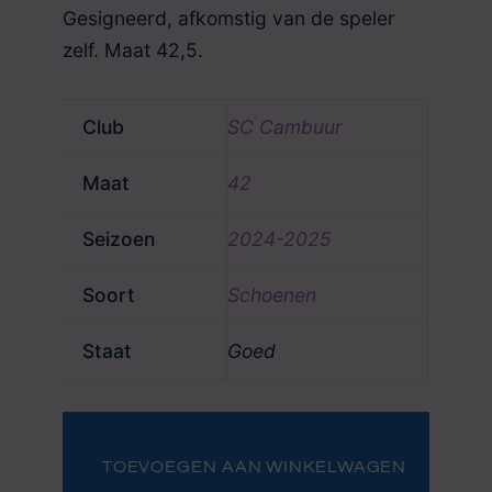
34.99 €.
25.00 €.
Gesigneerd, afkomstig van de speler
zelf. Maat 42,
5.
Club
SC Cambuur
Maat
42
Seizoen
2024-2025
Soort
Schoenen
Staat
Goed
Schoenen
Jeremy
van
TOEVOEGEN AAN WINKELWAGEN
Mullem