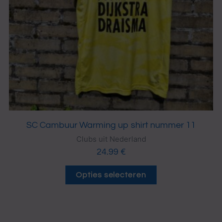
kan
gekozen
worden
op
de
productpagina
SC Cambuur Warming up shirt nummer 11
Clubs uit Nederland
24.99
€
Opties selecteren