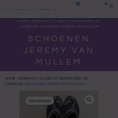
Ga
WIN
naar
VOETBALKLEDINGSALE
de
HOME
/
WEBSHOP
/
CLUBS UIT NEDERLAND
/
SC
inhoud
CAMBUUR
/ SCHOENEN JEREMY VAN MULLEM
SCHOENEN
JEREMY VAN
MULLEM
HOME
/
WEBSHOP
/
CLUBS UIT NEDERLAND
/
SC
CAMBUUR
/ SCHOENEN JEREMY VAN MULLEM
Uitverkoop!