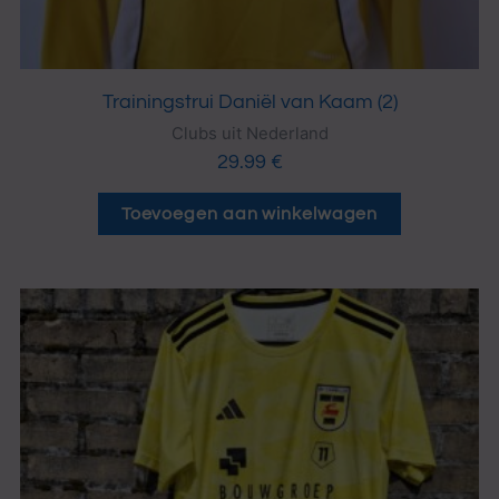
Trainingstrui Daniël van Kaam (2)
Clubs uit Nederland
29.99
€
Toevoegen aan winkelwagen
Dit
product
heeft
meerdere
variaties.
Deze
optie