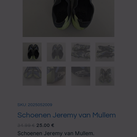
SKU: 2025052009
Schoenen Jeremy van Mullem
OORSPRONKELIJKE
HUIDIGE
34.99
€
25.00
€
PRIJS
PRIJS
Schoenen Jeremy van Mullem.
WAS:
IS: