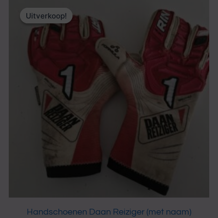
Oorspronkelijke
Huidige
prijs
prijs
Uitverkoop!
Uitverkoop!
was:
is:
34.99 €.
25.00 €.
Handschoenen Daan Reiziger (met naam)