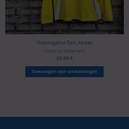
Trainingstrui Toni Jonker
Clubs uit Nederland
29.99
€
Toevoegen aan winkelwagen