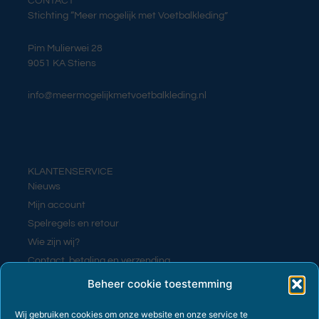
CONTACT
Stichting “Meer mogelijk met Voetbalkleding”
Pim Mulierwei 28
9051 KA Stiens
info@meermogelijkmetvoetbalkleding.nl
KLANTENSERVICE
Nieuws
Mijn account
Spelregels en retour
Wie zijn wij?
Contact, betaling en verzending
Contact
Beheer cookie toestemming
Wij gebruiken cookies om onze website en onze service te