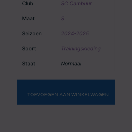
Club
SC Cambuur
Maat
S
Seizoen
2024-2025
Soort
Trainingskleding
Staat
Normaal
Trainingsset
Daniël
van
TOEVOEGEN AAN WINKELWAGEN
Kaam
(2)
aantal