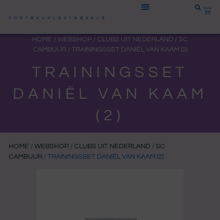
Ga
WIN
naar
VOETBALKLEDINGSALE
de
HOME
/
WEBSHOP
/
CLUBS UIT NEDERLAND
/
SC
inhoud
CAMBUUR
/ TRAININGSSET DANIËL VAN KAAM (2)
TRAININGSSET
DANIËL VAN KAAM
(2)
HOME
/
WEBSHOP
/
CLUBS UIT NEDERLAND
/
SC
CAMBUUR
/ TRAININGSSET DANIËL VAN KAAM (2)