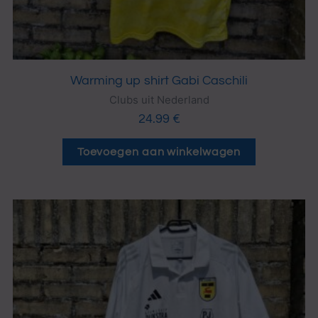
Warming up shirt Gabi Caschili
Clubs uit Nederland
24.99
€
Toevoegen aan winkelwagen