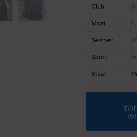
Club
S
Maat
L
Seizoen
2
Soort
T
Staat
N
Trainingsset
Paul
Jansen
TO
aantal
W