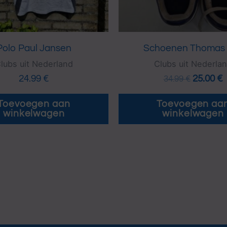
Polo Paul Jansen
Schoenen Thomas 
lubs uit Nederland
Clubs uit Nederla
24.99
€
25.00
€
34.99
€
Toevoegen aan
Toevoegen aa
winkelwagen
winkelwagen