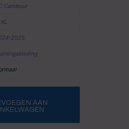
C Cambuur
,
XL
024-2025
rainingskleding
ormaal
EVOEGEN AAN
INKELWAGEN