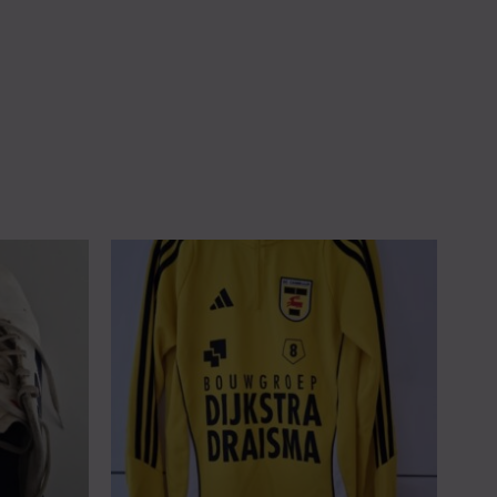
nkelijke
uidige
rijs
s:
5.00 €.