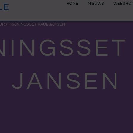
HOME
NIEUWS
WEBSHO
LE
UR
/ TRAININGSSET PAUL JANSEN
NINGSSET
JANSEN