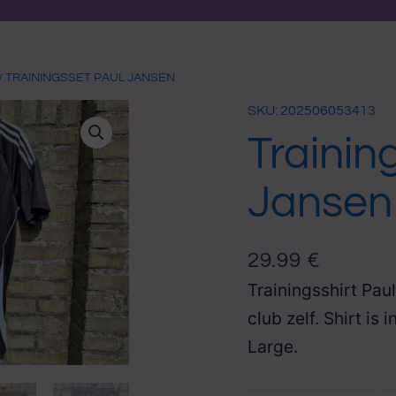
/ TRAININGSSET PAUL JANSEN
SKU: 202506053413
Trainin
Jansen
29.99
€
Trainingsshirt Pau
club zelf. Shirt is
Large.