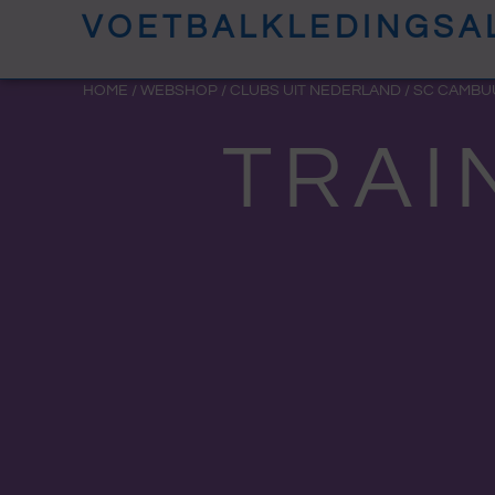
Ga
VOETBALKLEDINGSA
naar
de
HOME
/
WEBSHOP
/
CLUBS UIT NEDERLAND
/
SC CAMBU
inhoud
TRAI