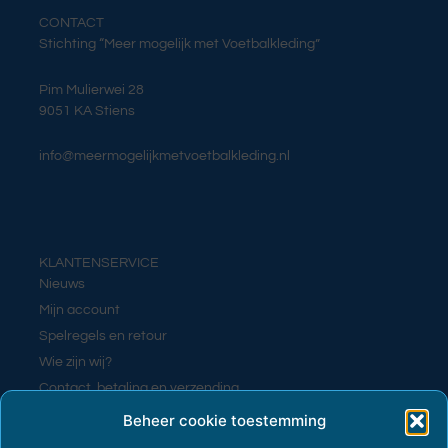
CONTACT
Stichting “Meer mogelijk met Voetbalkleding”
Pim Mulierwei 28
9051 KA Stiens
info@meermogelijkmetvoetbalkleding.nl
KLANTENSERVICE
Nieuws
Mijn account
Spelregels en retour
Wie zijn wij?
Contact, betaling en verzending
Contact
Beheer cookie toestemming