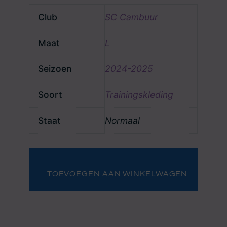
Club
SC Cambuur
Maat
L
Seizoen
2024-2025
Soort
Trainingskleding
Staat
Normaal
Trainingstrui
Jeremy
van
TOEVOEGEN AAN WINKELWAGEN
Mullem
aantal