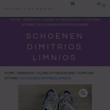
Ga
WIN
naar
VOETBALKLEDINGSALE
de
HOME
/
WEBSHOP
/
CLUBS UIT NEDERLAND
/
FORTUNA
inhoud
SITTARD
/ SCHOENEN DIMITRIOS LIMNIOS
SCHOENEN
DIMITRIOS
LIMNIOS
HOME
/
WEBSHOP
/
CLUBS UIT NEDERLAND
/
FORTUNA
SITTARD
/ SCHOENEN DIMITRIOS LIMNIOS