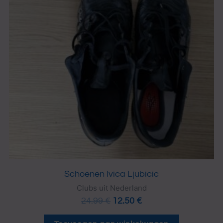
Schoenen Ivica Ljubicic
Clubs uit Nederland
24.99
€
12.50
€