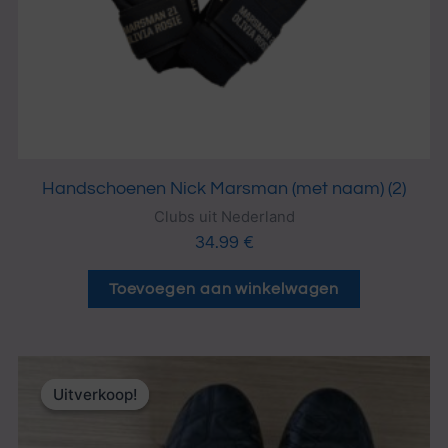
Handschoenen Nick Marsman (met naam) (2)
Clubs uit Nederland
34.99
€
Toevoegen aan winkelwagen
Oorspronkelijke
Huidige
prijs
prijs
Uitverkoop!
Uitverkoop!
was:
is:
24.99 €.
12.50 €.