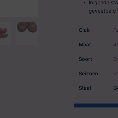
In goede st
gevoetbald 
Club
Fo
Maat
4
Soort
S
Seizoen
2
Staat
G