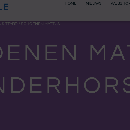
HOME
NIEUWS
WEBSHO
LE
 SITTARD
/ SCHOENEN MATTIJS
ENEN MA
DERHORS