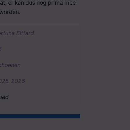
aat, er kan dus nog prima mee
worden.
rtuna Sittard
5
choenen
025-2026
oed