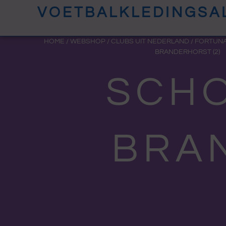
Ga
VOETBALKLEDINGSA
naar
de
HOME
/
WEBSHOP
/
CLUBS UIT NEDERLAND
/
FORTUNA
BRANDERHORST (2)
inhoud
SCHO
BRAN