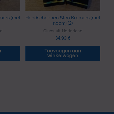
mers (met
Handschoenen Sten Kremers (met
naam) (2)
nd
Clubs uit Nederland
34.99
€
n
Toevoegen aan
winkelwagen