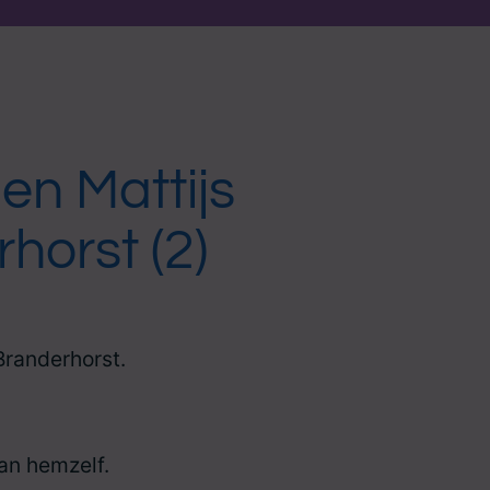
n Mattijs
horst (2)
Branderhorst.
an hemzelf.