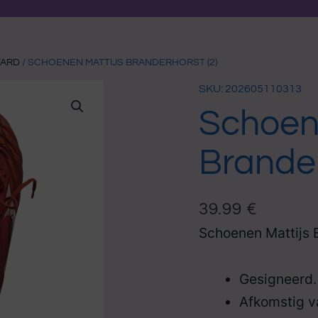
TARD
/ SCHOENEN MATTIJS BRANDERHORST (2)
SKU: 202605110313
Schoene
Brander
39.99
€
Schoenen Mattijs 
Gesigneerd.
Afkomstig v