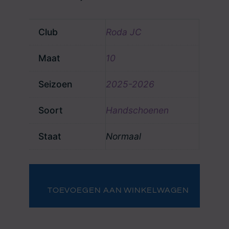
Club
Roda JC
Maat
10
Seizoen
2025-2026
Soort
Handschoenen
Staat
Normaal
Handschoenen
Ben
Zich
TOEVOEGEN AAN WINKELWAGEN
(met
naam)
aantal