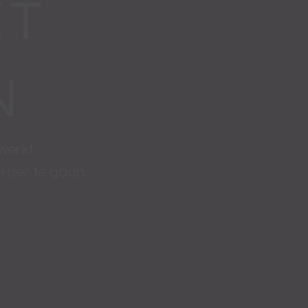
ET
N
rwerkt.
rder te gaan.