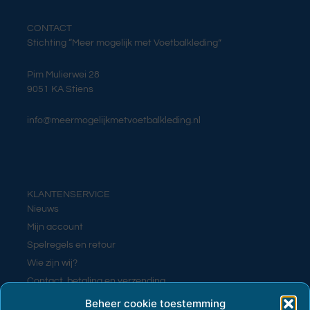
CONTACT
Stichting “Meer mogelijk met Voetbalkleding”
Pim Mulierwei 28
9051 KA Stiens
info@meermogelijkmetvoetbalkleding.nl
KLANTENSERVICE
Nieuws
Mijn account
Spelregels en retour
Wie zijn wij?
Contact, betaling en verzending
Contact
Beheer cookie toestemming