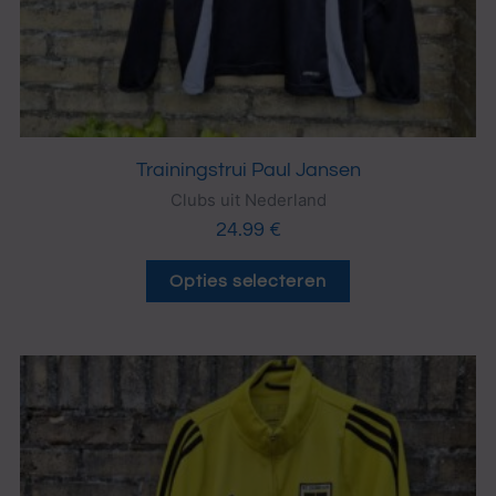
op
de
productpagina
Trainingstrui Paul Jansen
Clubs uit Nederland
24.99
€
Opties selecteren