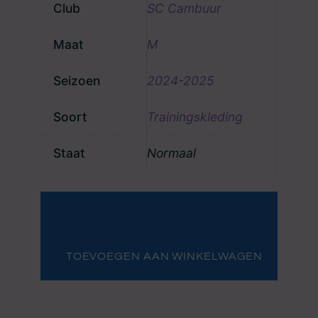
Club
SC Cambuur
Maat
M
Seizoen
2024-2025
Soort
Trainingskleding
Staat
Normaal
Trainingsset
Jeremy
van
Mullem
aantal
TOEVOEGEN AAN WINKELWAGEN