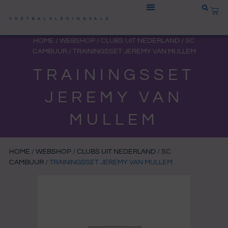
Ga
WIN
naar
VOETBALKLEDINGSALE
de
HOME
/
WEBSHOP
/
CLUBS UIT NEDERLAND
/
SC
inhoud
CAMBUUR
/ TRAININGSSET JEREMY VAN MULLEM
TRAININGSSET
JEREMY VAN
MULLEM
HOME
/
WEBSHOP
/
CLUBS UIT NEDERLAND
/
SC
CAMBUUR
/ TRAININGSSET JEREMY VAN MULLEM